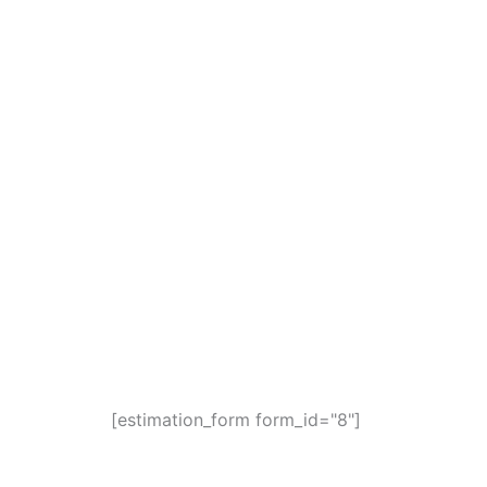
Ir
al
contenido
[estimation_form form_id="8"]