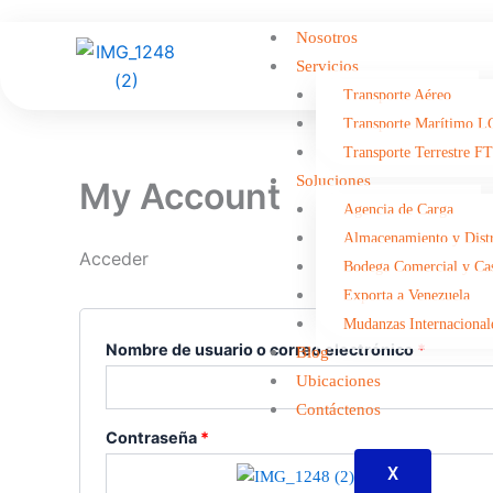
Ir
Obligatorio
Obligato
Nosotros
al
Servicios
contenido
Transporte Aéreo
Transporte Marí­timo 
Transporte Terrestre F
Soluciones
My Account
Agencia de Carga
Almacenamiento y Dist
Acceder
Bodega Comercial y Cas
Exporta a Venezuela
Mudanzas Internacional
Nombre de usuario o correo electrónico
*
Blog
Ubicaciones
Contáctenos
Contraseña
*
X