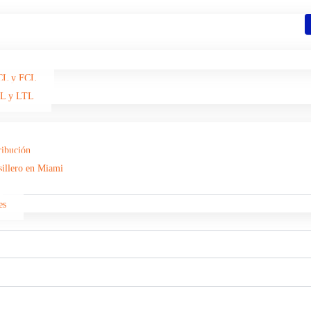
rio
LCL y FCL
TL y LTL
ribución
illero en Miami
es