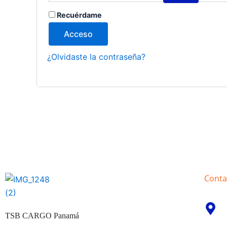
A
Recuérdame
l
Acceso
t
e
¿Olvidaste la contraseña?
r
n
a
t
i
v
e
:
Conta
TSB CARGO Panamá